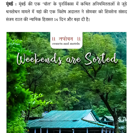
मुंबई :
मुंबई की एक ‘चॉल’ के पुनर्विकास में कथित अनियमितताओं से जुड़े
धनशोधन मामले में यहां की एक विशेष अदालत ने सोमवार को शिवसेना सांसद
संजय राउत की न्यायिक हिरासत 14 दिन और बढ़ा दी है।
News
LIVE