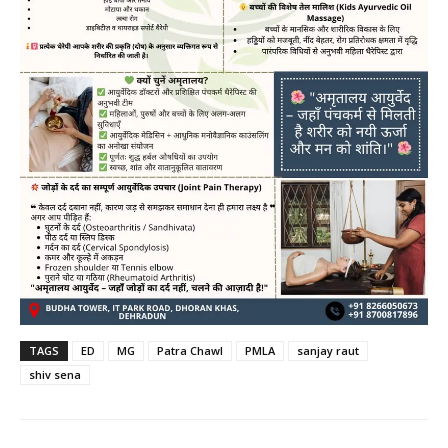
TAGS
ED
MG
Patra Chawl
PMLA
sanjay raut
shiv sena