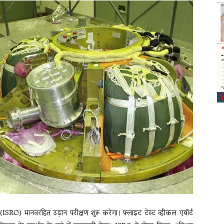
SRO) मानवरहित उड़ान परीक्षण शुरू करेगा। फ्लाइट टेस्ट व्हीकल एबॉर्ट