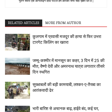
नूतन सवेरा एक ऑनलाइन हिंदी पोर्टल हम आपको सभी सही ख़बरे देते है |
RELATED ARTICLES
MORE FROM AUTHOR
कुलगाम में प्रवासी मजदूर की हत्या से फिर उभरा
टारगेट किलिंग का खतरा
जम्मू-कश्मीर में मानसून का कहर, 3 दिन में 25 की
मौत; वैष्णो देवी और अमरनाथ यात्रा लगातार तीसरे
दिन स्थगित
सुरक्षाबलों की बड़ी कामयाबी, लश्कर-ए-तैयबा का
आतंकवादी ढेर
भारी बारिश से अचानक बाढ़, हाईवे बंद, कई घर,