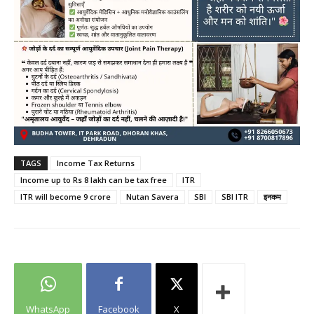
TAGS
Income Tax Returns
Income up to Rs 8 lakh can be tax free
ITR
ITR will become 9 crore
Nutan Savera
SBI
SBI ITR
इनकम
WhatsApp
Facebook
X