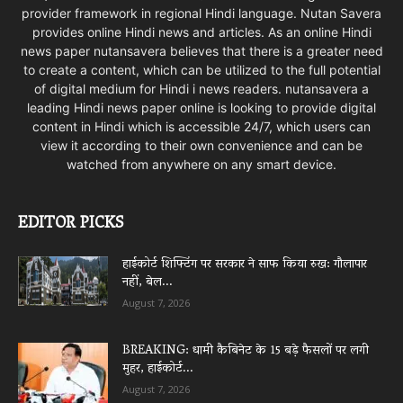
provider framework in regional Hindi language. Nutan Savera
provides online Hindi news and articles. As an online Hindi
news paper nutansavera believes that there is a greater need
to create a content, which can be utilized to the full potential
of digital medium for Hindi i news readers. nutansavera a
leading Hindi news paper online is looking to provide digital
content in Hindi which is accessible 24/7, which users can
view it according to their own convenience and can be
watched from anywhere on any smart device.
EDITOR PICKS
हाईकोर्ट शिफ्टिंग पर सरकार ने साफ किया रुख: गौलापार
नहीं, बेल...
August 7, 2026
BREAKING: धामी कैबिनेट के 15 बड़े फैसलों पर लगी
मुहर, हाईकोर्ट...
August 7, 2026