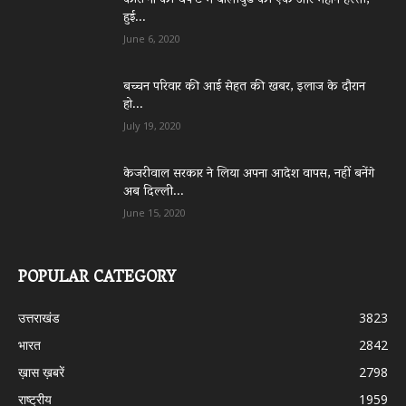
कोरो’ना की चपे’ट में बॉलीवुड की एक और महान हस्ती,
हुई...
June 6, 2020
बच्चन परिवार की आई सेहत की खबर, इलाज के दौरान
हो...
July 19, 2020
केजरीवाल सरकार ने लिया अपना आदेश वापस, नहीं बनेंगे
अब दिल्ली...
June 15, 2020
POPULAR CATEGORY
उत्तराखंड
3823
भारत
2842
ख़ास ख़बरें
2798
राष्ट्रीय
1959