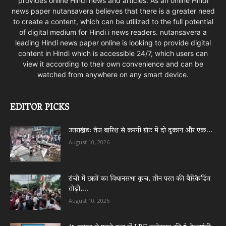
provides online Hindi news and articles. As an online Hindi
news paper nutansavera believes that there is a greater need
to create a content, which can be utilized to the full potential
of digital medium for Hindi i news readers. nutansavera a
leading Hindi news paper online is looking to provide digital
content in Hindi which is accessible 24/7, which users can
view it according to their own convenience and can be
watched from anywhere on any smart device.
EDITOR PICKS
उत्तराखंड: तेज बारिश से करगी ग्रांट में दो दुकान और एक...
August 10, 2026
रांची में छात्रों का विधानसभा कूच, तीन परत की बैरिकेडिंग
तोड़ी,...
August 10, 2026