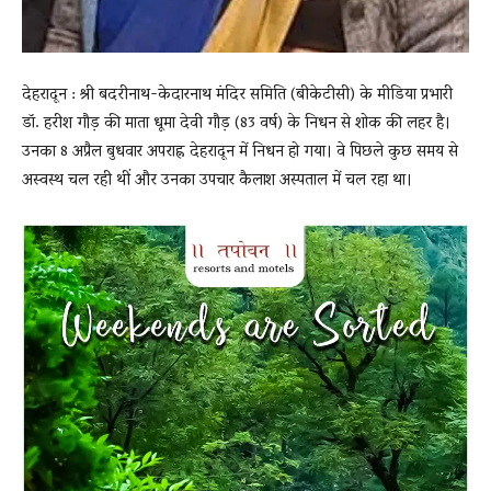
देहरादून : श्री बदरीनाथ-केदारनाथ मंदिर समिति (बीकेटीसी) के मीडिया प्रभारी
डॉ. हरीश गौड़ की माता धूमा देवी गौड़ (83 वर्ष) के निधन से शोक की लहर है।
उनका 8 अप्रैल बुधवार अपराह्न देहरादून में निधन हो गया। वे पिछले कुछ समय से
अस्वस्थ चल रही थीं और उनका उपचार कैलाश अस्पताल में चल रहा था।