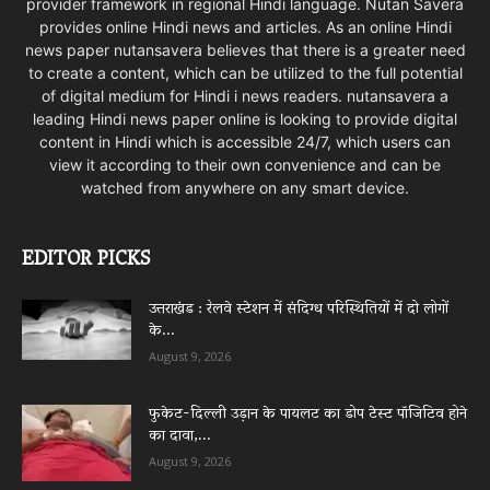
provider framework in regional Hindi language. Nutan Savera
provides online Hindi news and articles. As an online Hindi
news paper nutansavera believes that there is a greater need
to create a content, which can be utilized to the full potential
of digital medium for Hindi i news readers. nutansavera a
leading Hindi news paper online is looking to provide digital
content in Hindi which is accessible 24/7, which users can
view it according to their own convenience and can be
watched from anywhere on any smart device.
EDITOR PICKS
उत्तराखंड : रेलवे स्टेशन में संदिग्ध परिस्थितियों में दो लोगों
के...
August 9, 2026
फुकेट-दिल्ली उड़ान के पायलट का डोप टेस्ट पॉजिटिव होने
का दावा,...
August 9, 2026