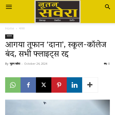
Nutan
Home
भारत
Savera
भारत
आगया तूफान ‘दाना’, स्कूल-कॉलेज
बंद, सभी फ्लाइट्स रद्द
नूतन
By
नूतन सवेरा
-
October 24, 2024
0
सवेरा
|
Breaking