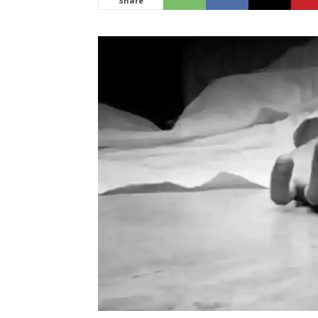
Share
News
LIVE