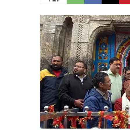
Share
News
LIVE