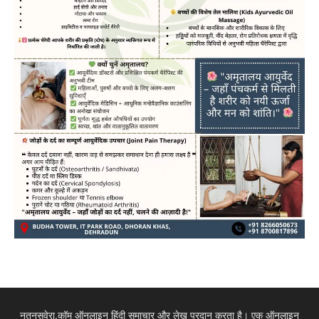
नूतनसवेरा.कॉम ऑनलाइन हिंदी समाचार और लेख प्रदान करता है। एक ऑनलाइन