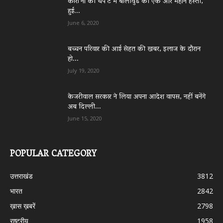
कोरो’ना की चपे’ट में बॉलीवुड की एक और महान हस्ती,
हुई...
June 6, 2020
बच्चन परिवार की आई सेहत की खबर, इलाज के दौरान
हो...
July 19, 2020
केजरीवाल सरकार ने लिया अपना आदेश वापस, नहीं बनेंगे
अब दिल्ली...
June 15, 2020
POPULAR CATEGORY
उत्तराखंड
3812
भारत
2842
ख़ास ख़बरें
2798
राष्ट्रीय
1958