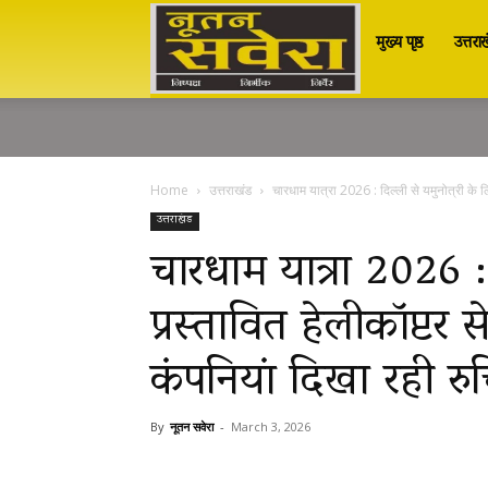
मुख्य पृष्ठ
उत्तरा
Nutan
Savera
Home
उत्तराखंड
चारधाम यात्रा 2026 : दिल्ली से यमुनोत्री के लि
नूतन
उत्तराखंड
चारधाम यात्रा 2026 : 
प्रस्तावित हेलीकॉप्टर 
सवेरा
कंपनियां दिखा रही रु
|
By
नूतन सवेरा
-
March 3, 2026
Breaking