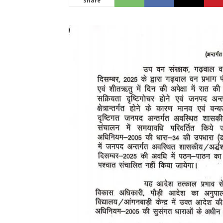
Share
News
LIVE