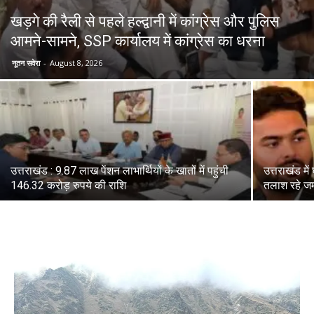
खड़गे की रैली से पहले हल्द्वानी में कांग्रेस और पुलिस
आमने-सामने, SSP कार्यालय में कांग्रेस का धरना
News
नूतन सवेरा
-
August 8, 2026
LIVE
उत्तराखंड : 9.87 लाख पेंशन लाभार्थियों के खातों में पहुंची
उत्तराखंड मे
146.32 करोड़ रुपये की राशि
तलाश रहे जम