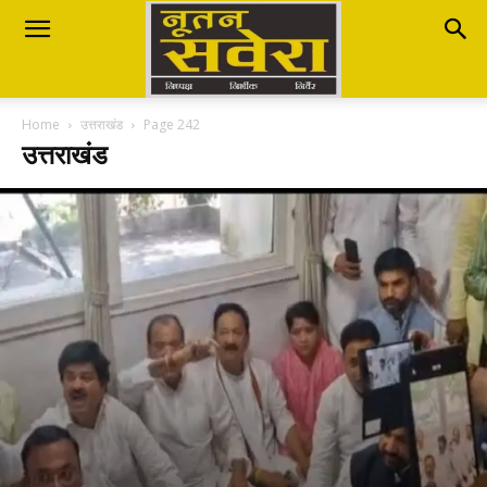
Nutan
Home
उत्तराखंड
Page 242
Savera
उत्तराखंड
नूतन
सवेरा
|
Breaking