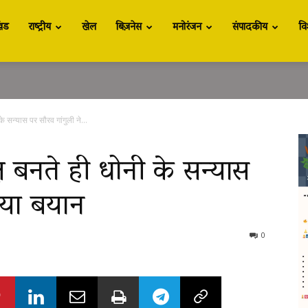
खंड
राष्ट्रीय
खेल
बिज़नेस
मनोरंजन
संपादकीय
वि
े सन्यास पर सौरव गांगुली ने...
 बनते ही धोनी के सन्यास
िया बयान
0