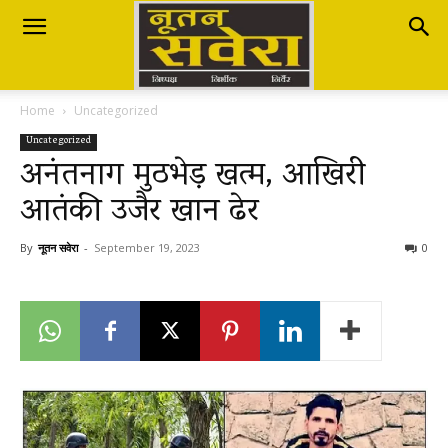
Nutan
Home
Uncategorized
Savera
Uncategorized
अनंतनाग मुठभेड़ खत्म, आखिरी
आतंकी उजैर खान ढेर
नूतन
By
नूतन सवेरा
-
September 19, 2023
0
सवेरा
|
Breaking