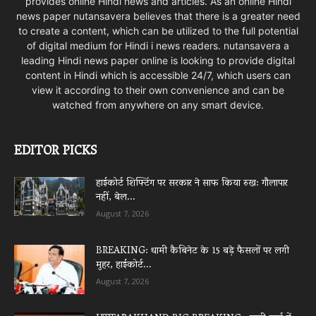
provides online Hindi news and articles. As an online Hindi
news paper nutansavera believes that there is a greater need
to create a content, which can be utilized to the full potential
of digital medium for Hindi i news readers. nutansavera a
leading Hindi news paper online is looking to provide digital
content in Hindi which is accessible 24/7, which users can
view it according to their own convenience and can be
watched from anywhere on any smart device.
EDITOR PICKS
हाईकोर्ट शिफ्टिंग पर सरकार ने साफ किया रुख: गौलापार
नहीं, बेल...
August 7, 2026
BREAKING: धामी कैबिनेट के 15 बड़े फैसलों पर लगी
मुहर, हाईकोर्ट...
August 7, 2026