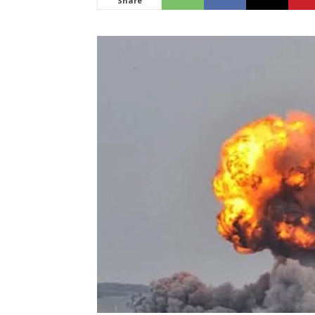
Share
News
LIVE