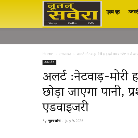
मुख्य पृष्ठ
उत्तरा
Nutan
Savera
Home
उत्तराखंड
अलर्ट :नेटवाड़-मोरी हाइड्रो पावर स्टेशन से आज
नूतन
उत्तराखंड
अलर्ट :नेटवाड़-मोरी 
छोड़ा जाएगा पानी, प्र
सवेरा
एडवाइजरी
|
By
नूतन सवेरा
-
July 9, 2026
Breaking