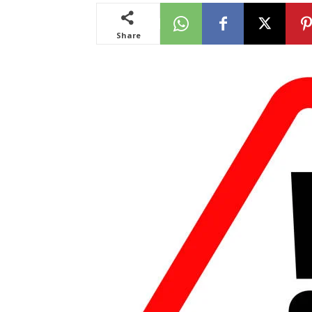
Share
News
LIVE