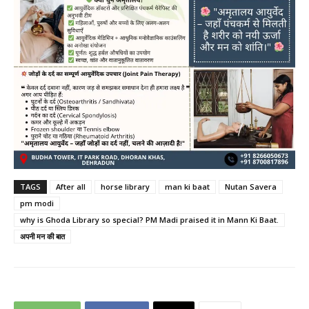
TAGS
After all
horse library
man ki baat
Nutan Savera
pm modi
why is Ghoda Library so special? PM Madi praised it in Mann Ki Baat.
अपनी मन की बात