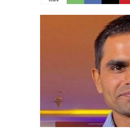
Share
News
LIVE