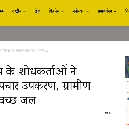
खंड
राष्ट्रीय
खेल
बिज़नेस
मनोरंजन
संपादकीय
वि
िकसित किया जल उपचार उपकरण, ग्रामीण...
लय के शोधकर्ताओं ने
चार उपकरण, ग्रामीण
स्वच्छ जल
0