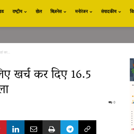
खंड
राष्ट्रीय
खेल
बिज़नेस
मनोरंजन
संपादकीय
वि
ां का...
िए खर्च कर दिए 16.5
ला
0