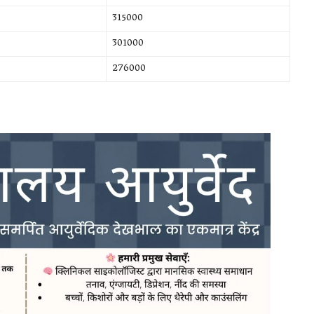
315000
301000
276000