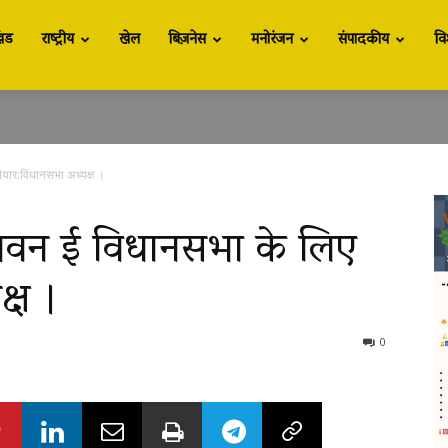
खंड
राष्ट्रीय
खेल
बिज़नेस
मनोरंजन
संपादकीय
वि
ैयार:विधानसभा अध्यक्ष ।
भवन ई विधानसभा के लिए
्ष ।
0