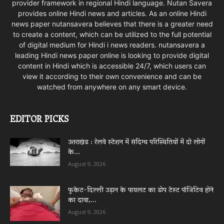
provider framework in regional Hindi language. Nutan Savera
provides online Hindi news and articles. As an online Hindi
news paper nutansavera believes that there is a greater need
to create a content, which can be utilized to the full potential
of digital medium for Hindi i news readers. nutansavera a
leading Hindi news paper online is looking to provide digital
content in Hindi which is accessible 24/7, which users can
view it according to their own convenience and can be
watched from anywhere on any smart device.
EDITOR PICKS
उत्तराखंड : रेलवे स्टेशन में संदिग्ध परिस्थितियों में दो लोगों
के...
August 9, 2026
फुकेट-दिल्ली उड़ान के पायलट का डोप टेस्ट पॉजिटिव होने
का दावा,...
August 9, 2026