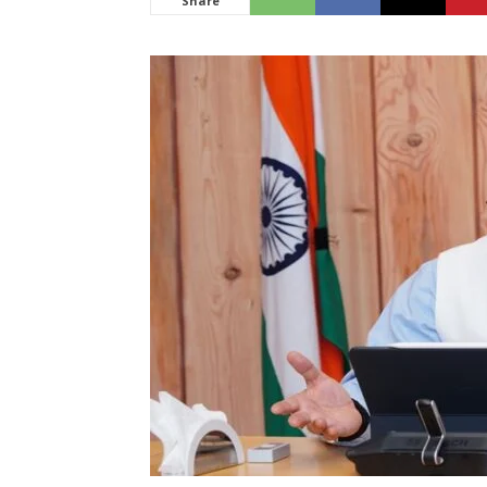
Share
News
LIVE