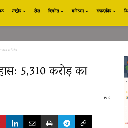
खंड
राष्ट्रीय
खेल
बिज़नेस
मनोरंजन
संपादकीय
वि
राजस्व अधिशेष
िहास: ₹5,310 करोड़ का
0