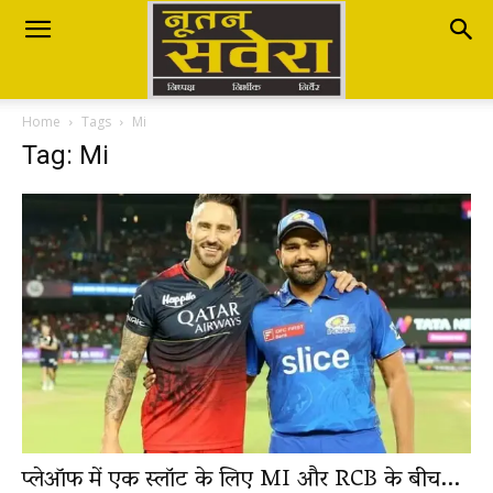
Nutan
Home
Tags
Mi
Savera
Tag: Mi
नूतन
सवेरा
|
प्लेऑफ में एक स्लॉट के लिए MI और RCB के बीच...
Breaking