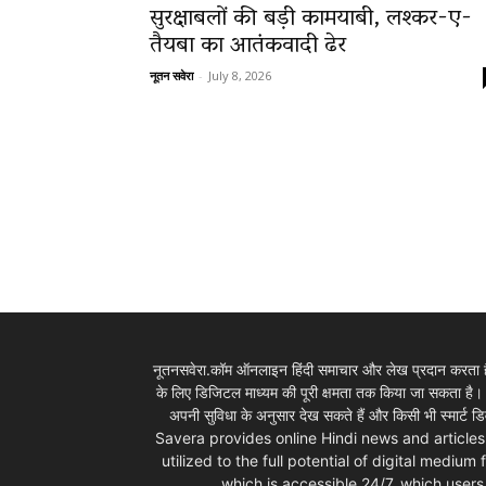
सुरक्षाबलों की बड़ी कामयाबी, लश्कर-ए-
तैयबा का आतंकवादी ढेर
News
नूतन सवेरा
-
July 8, 2026
LIVE
नूतनसवेरा.कॉम ऑनलाइन हिंदी समाचार और लेख प्रदान करता है।
के लिए डिजिटल माध्यम की पूरी क्षमता तक किया जा सकता है
अपनी सुविधा के अनुसार देख सकते हैं और किसी भी स्म
Savera provides online Hindi news and articles
utilized to the full potential of digital mediu
which is accessible 24/7, which use