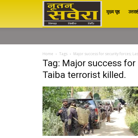
मुख्य पृष्ठ
उत्तरा
Nutan
Savera
Home
Tags
Major success for security forces; Las
Tag: Major success for 
नूतन
Taiba terrorist killed.
सवेरा
|
Breaking