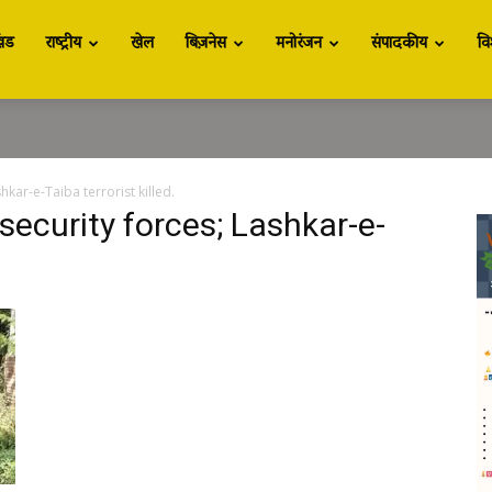
खंड
राष्ट्रीय
खेल
बिज़नेस
मनोरंजन
संपादकीय
वि
hkar-e-Taiba terrorist killed.
security forces; Lashkar-e-