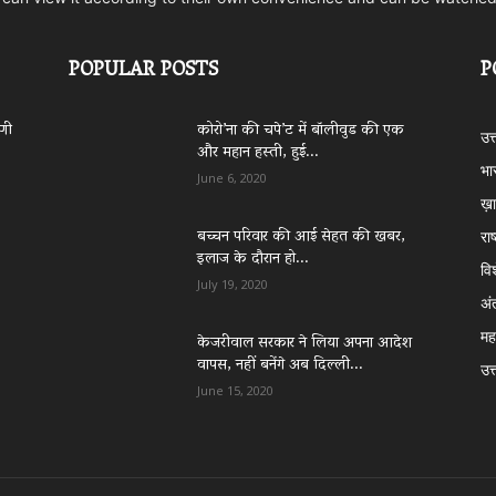
POPULAR POSTS
P
िणी
कोरो’ना की चपे’ट में बॉलीवुड की एक
उत
और महान हस्ती, हुई...
भा
June 6, 2020
ख़ा
बच्चन परिवार की आई सेहत की खबर,
राष
इलाज के दौरान हो...
वि
July 19, 2020
अं
महा
केजरीवाल सरकार ने लिया अपना आदेश
वापस, नहीं बनेंगे अब दिल्ली...
उत्
June 15, 2020