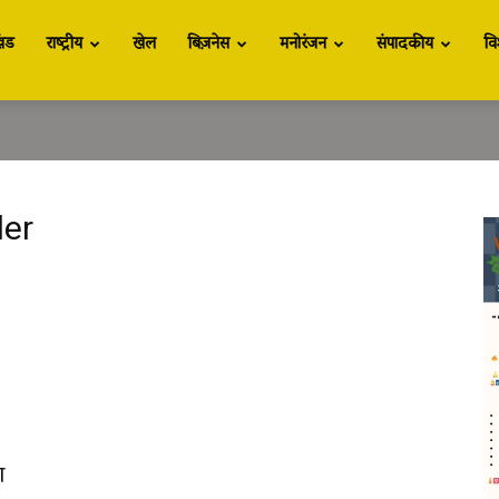
खंड
राष्ट्रीय
खेल
बिज़नेस
मनोरंजन
संपादकीय
वि
er
ा