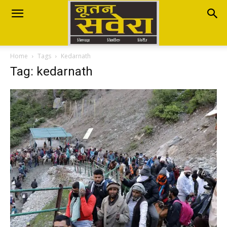
Nutan
Home
Tags
Kedarnath
Savera
Tag: kedarnath
नूतन
सवेरा
|
Breaking