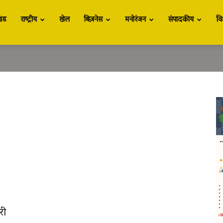
खंड
राष्ट्रीय
खेल
बिज़नेस
मनोरंजन
संपादकीय
वि
री