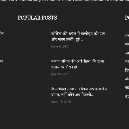
POPULAR POSTS
P
ीन
कोरो’ना की चपे’ट में बॉलीवुड की एक
उत
और महान हस्ती, हुई...
भा
June 6, 2020
ख़ा
िया
बच्चन परिवार की आई सेहत की खबर,
राष
इलाज के दौरान हो...
वि
July 19, 2020
अं
महा
े
केजरीवाल सरकार ने लिया अपना आदेश
वापस, नहीं बनेंगे अब दिल्ली...
उत्
June 15, 2020