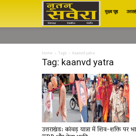
मुख्य पृष्ठ
उत्तरा
Nutan
Savera
Home
Tags
Kaanvd yatra
Tag: kaanvd yatra
नूतन
सवेरा
|
उत्तराखंड: कांवड़ यात्रा में शिव-शक्ति पर भा
Breaking