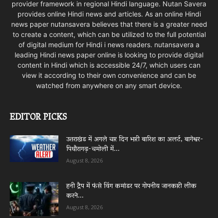
provider framework in regional Hindi language. Nutan Savera
provides online Hindi news and articles. As an online Hindi
news paper nutansavera believes that there is a greater need
to create a content, which can be utilized to the full potential
of digital medium for Hindi i news readers. nutansavera a
leading Hindi news paper online is looking to provide digital
content in Hindi which is accessible 24/7, which users can
view it according to their own convenience and can be
watched from anywhere on any smart device.
EDITOR PICKS
उत्तराखंड में अगले चार दिन भारी बारिश का अलर्ट, बागेश्वर-
पिथौरागढ़-चमोली में...
August 8, 2026
हनी ट्रैप में फंसे विंग कमांडर पर गोपनीय जानकारी लीक
करने...
August 8, 2026