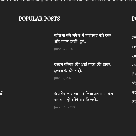
POPULAR POSTS
P
कोरो’ना की चपे’ट में बॉलीवुड की एक
उत
और महान हस्ती, हुई...
भा
June 6, 2020
ख़ा
बच्चन परिवार की आई सेहत की खबर,
राष
इलाज के दौरान हो...
वि
July 19, 2020
अं
महा
ों
केजरीवाल सरकार ने लिया अपना आदेश
वापस, नहीं बनेंगे अब दिल्ली...
उत्
June 15, 2020