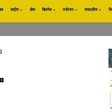
खंड
राष्ट्रीय
खेल
बिज़नेस
मनोरंजन
संपादकीय
वि
s
0