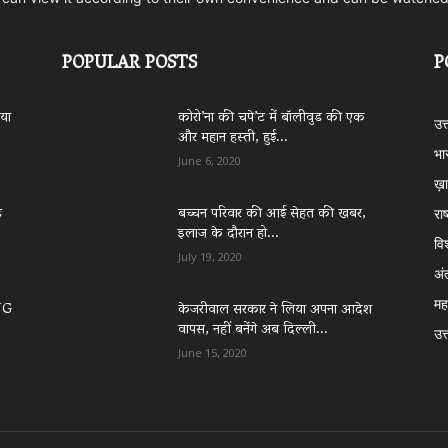
POPULAR POSTS
P
िया
कोरो’ना की चपे’ट में बॉलीवुड की एक
उत
और महान हस्ती, हुई...
भा
June 6, 2020
ख़ा
े
बच्चन परिवार की आई सेहत की खबर,
राष
इलाज के दौरान हो...
वि
July 19, 2020
अं
महा
NG
केजरीवाल सरकार ने लिया अपना आदेश
वापस, नहीं बनेंगे अब दिल्ली...
उत्
June 15, 2020