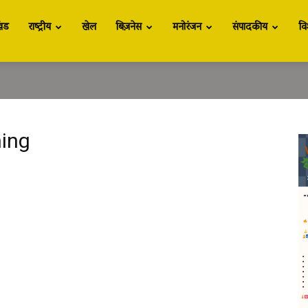
खंड
राष्ट्रीय
खेल
बिज़नेस
मनोरंजन
संपादकीय
वि
ning