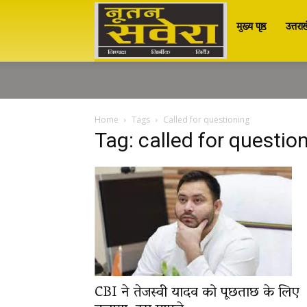
मुख्य पृष्ठ
उत्तरा
Nutan
Savera
Home
Tags
Called for questioning
Tag: called for questio
नूतन
सवेरा
|
CBI ने तेजस्वी यादव को पूछताछ के लिए
Breaking