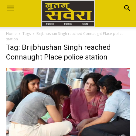
Nutan
Home
Tags
Brijbhushan Singh reached Connaught Place police
Savera
station
Tag: Brijbhushan Singh reached
Connaught Place police station
नूतन
सवेरा
|
Breaking