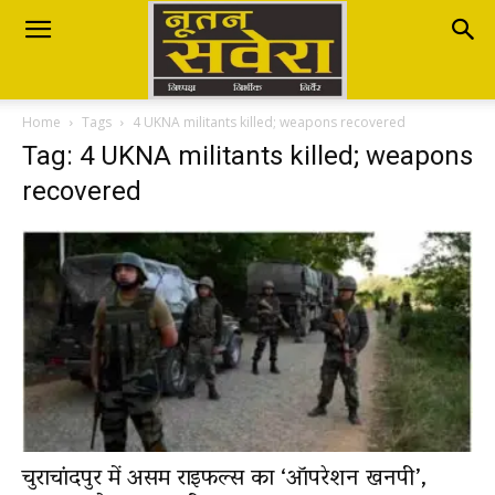
Nutan
Home
Tags
4 UKNA militants killed; weapons recovered
Savera
Tag: 4 UKNA militants killed; weapons
recovered
नूतन
सवेरा
|
चुराचांदपुर में असम राइफल्स का ‘ऑपरेशन खनपी’,
Breaking