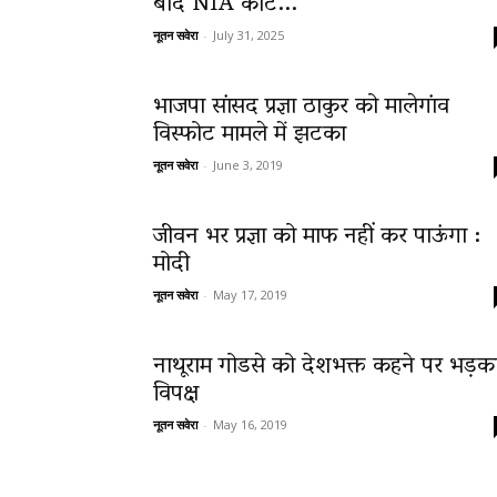
बाद NIA कोर्ट...
नूतन सवेरा
-
July 31, 2025
News
भाजपा सांसद प्रज्ञा ठाकुर को मालेगांव
विस्फोट मामले में झटका
नूतन सवेरा
-
June 3, 2019
LIVE
जीवन भर प्रज्ञा को माफ नहीं कर पाऊंगा :
मोदी
नूतन सवेरा
-
May 17, 2019
नाथूराम गोडसे को देशभक्त कहने पर भड़क
विपक्ष
नूतन सवेरा
-
May 16, 2019