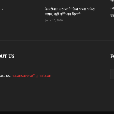
अं
महा
NG
केजरीवाल सरकार ने लिया अपना आदेश
वापस, नहीं बनेंगे अब दिल्ली...
उत्
June 15, 2020
OUT US
F
act us:
nutansavera@gmail.com