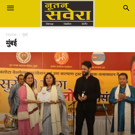
Nutan
Home
मुंबई
Savera
मुंबई
नूतन
सवेरा
|
Breaking