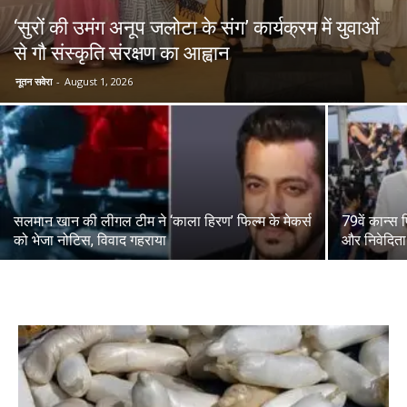
‘सुरों की उमंग अनूप जलोटा के संग’ कार्यक्रम में युवाओं
से गौ संस्कृति संरक्षण का आह्वान
News
नूतन सवेरा
-
August 1, 2026
LIVE
सलमान खान की लीगल टीम ने ‘काला हिरण’ फिल्म के मेकर्स
79वें कान्स 
को भेजा नोटिस, विवाद गहराया
और निवेदिता