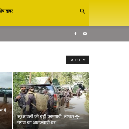
शेष खबर
LATEST
 में
सुरक्षाबलों की बड़ी कामयाबी, लश्कर-ए-
तैयबा का आतंकवादी ढेर