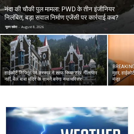
नंदा की चौकी पुल मामला: PWD के तीन इंजीनियर
निलंबित, बड़ा सवाल निर्माण एजेंसी पर कार्रवाई कब?
News
नूतन सवेरा
-
August 8, 2026
LIVE
BREAKING: ध
हाईकोर्ट शिफ्टिंग पर सरकार ने साफ किया रुख: गौलापार
मुहर, हाईकोर
नहीं, बेल बाबा मंदिर के सामने बनेगा नया परिसर
मंजूर